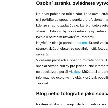
Osobní stránku zvládnete vytvo
Na první pohled se může zdát, že takovou strá
si ji pořídíte za spoustu peněz u profesionální 
kde lze snadno zadat údaje, které chcete zveř
stránku. Tyto služby jsou sledovány vyhledávač
rychle k ostatním uživatelům Internetu.
Největší z nich je portál
about.me
. Kromě zákl
stránek vkládat obsah ze sociálních sítí, fotog
serverů.
V českém prostředí si snadno můžete připravit o
specializované služby pro jednoduché internet
se specializuje portál
Vizitkov
. Můžete si snadno
informací do ucelených bloků, které pak povol
zakázat.
Blog nebo fotografie jako souč
Některé služby umožňují vkládat obsah ze sociá