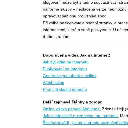
blogování může být snadno součástí vaší strán
na formě služby – neplacená verze neumožňuje n
upravovat šablonu pro vzhled apod.
Při volbě poskytovatele osobní stránky je nutné
informacemi, které o sobě poskytnete. U někte
třetím stranám.
Doporučená videa Jak na Internet:
Jak být vidět na Internetu
Publikování na Internetu
Generace youtuberů a selfies
Webhosting
Proč mít vlastní doménu
Další zajímavé články a zdroje:
Online vizitka pomocí About.me
, Zdeněk Hejl (
Jak se efektivně prezentovat na Internetu
, Mar
Školáci nevědí, jak na internetu bezpečně sdíle