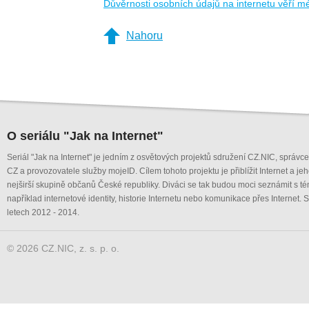
Důvěrnosti osobních údajů na internetu věří mé
Nahoru
O seriálu "Jak na Internet"
Seriál "Jak na Internet" je jedním z osvětových projektů sdružení CZ.NIC, správ
CZ a provozovatele služby mojeID. Cílem tohoto projektu je přiblížit Internet a je
nejširší skupině občanů České republiky. Diváci se tak budou moci seznámit s té
například internetové identity, historie Internetu nebo komunikace přes Internet. S
letech 2012 - 2014.
© 2026 CZ.NIC, z. s. p. o.