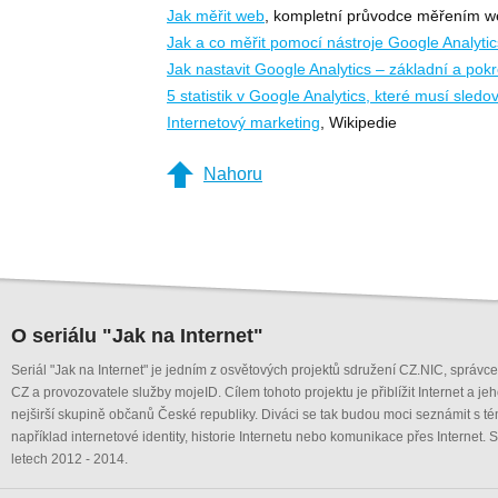
Jak měřit web
, kompletní průvodce měřením 
Jak a co měřit pomocí nástroje Google Analytic
Jak nastavit Google Analytics – základní a pokr
5 statistik v Google Analytics, které musí sled
Internetový marketing
, Wikipedie
Nahoru
O seriálu "Jak na Internet"
Seriál "Jak na Internet" je jedním z osvětových projektů sdružení CZ.NIC, správ
CZ a provozovatele služby mojeID. Cílem tohoto projektu je přiblížit Internet a je
nejširší skupině občanů České republiky. Diváci se tak budou moci seznámit s té
například internetové identity, historie Internetu nebo komunikace přes Internet. S
letech 2012 - 2014.