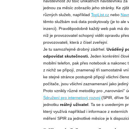
návštěvnost 30 tisíc unikátních návštěvníků za m
jednou za měsíc zobrazilo jeho stránky. Ke zjiš
různých služeb, například
TopList.cz
nebo
Navr
těmto službám svá data poskytovaly (je to ale v
inzerci). Pravděpodobně každý web pak má do
níž je provozovatel schopný vidět opravdu přesné
provozovateli, která z čísel zveřejní.
Je tu samozřejmě drobný zádrhel.
Uváděný po
odpovídat skutečnosti.
Jeden konkrétní člověk
mobilní telefon, pak přes notebook a nakonec t
z nichž se připojí, znamenají tři samostatně v
ke stejné stránce postupně připojí všichni čle
počítače, jsou všichni zaznamenaní jako jediný
Proto vznikly různé metodiky pro „narovnání“ 
Sdružení pro internetový rozvoj
(SPIR, dříve Sd
jednotku
reálný uživatel
. Ta se s uvedeným p
který využívá například i informace z externíc
měření SPIR za jednotlivé měsíce je k dispozic