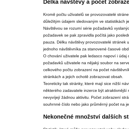
Délka návštěvy a počet zobraz
Kromě počtu uživatelů se provozovatelé stránek 
důležitým údajem sledovaným ve statistikách j
Návštěvou se rozumí série požadavků vyslanýc
požadavek se pak zpravidla počítá jako posledn
pauza. Délku návštěvy provozovatelé stránek u
jednoho návštěvníka za stanovené časové obdob
O chování uživatele pak ledasco napoví i údaj
požadavků uživatele na nějaký soubor na server
celkového počtu zobrazení na počet návštěvníků 
stránkách a jejich ochotě zobrazovat obsah.
Teoreticky tak stránky, které mají sice nižší n
některého zadavatele inzerce být atraktivnějš
nevyvíjejí žádnou aktivitu. Počet zobrazení str
souhrnné číslo nebo jako průměrný počet na je
Nekonečné množství dalších sta