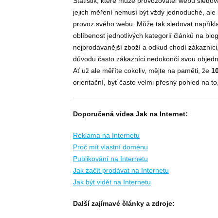
Statistik, které může provozovatel webu sledo
jejich měření nemusí být vždy jednoduché, ale
provoz svého webu. Může tak sledovat napřík
oblíbenost jednotlivých kategorií článků na blogu
nejprodávanější zboží a odkud chodí zákazníci,
důvodu často zákazníci nedokončí svou objed
Ať už ale měříte cokoliv, mějte na paměti, že
1
orientační, byť často velmi přesný pohled na to
Doporučená videa Jak na Internet:
Reklama na Internetu
Proč mít vlastní doménu
Publikování na Internetu
Jak začít prodávat na Internetu
Jak být vidět na Internetu
Další zajímavé články a zdroje: