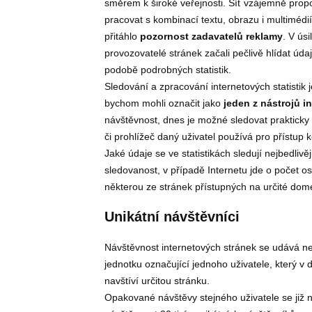
směrem k široké veřejnosti. Síť vzájemně propo
pracovat s kombinací textu, obrazu i multimédií
přitáhlo
pozornost zadavatelů reklamy
. V ús
provozovatelé stránek začali pečlivě hlídat úda
podobě podrobných statistik.
Sledování a zpracování internetových statistik j
bychom mohli označit jako
jeden z nástrojů 
návštěvnost, dnes je možné sledovat prakticky c
či prohlížeč daný uživatel používá pro přístup 
Jaké údaje se ve statistikách sledují nejbedlivěji
sledovanost, v případě Internetu jde o počet 
některou ze stránek přístupných na určité dom
Unikátní návštěvníci
Návštěvnost internetových stránek se udává ne
jednotku označující jednoho uživatele, který 
navštíví určitou stránku.
Opakované návštěvy stejného uživatele se již n