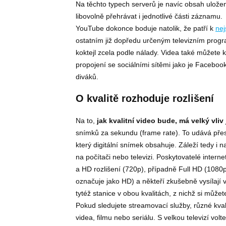
Na těchto typech serverů je navíc obsah uložen 
libovolně přehrávat i jednotlivé části záznamu.
YouTube dokonce boduje natolik, že patří k
nej
ostatním již dopředu určeným televizním progr
koktejl zcela podle nálady. Videa také můžete ko
propojení se sociálními sítěmi jako je Facebook
diváků.
O kvalitě rozhoduje rozlišení
Na to,
jak kvalitní video bude, má velký vliv 
snímků za sekundu (frame rate). To udává pře
který digitální snímek obsahuje. Záleží tedy i n
na počítači nebo televizi. Poskytovatelé interne
a HD rozlišení (720p), případně Full HD (1080p;
označuje jako HD) a někteří zkušebně vysílají v
tytéž stanice v obou kvalitách, z nichž si můžet
Pokud sledujete streamovací služby, různé kval
videa, filmu nebo seriálu. S velkou televizí volt