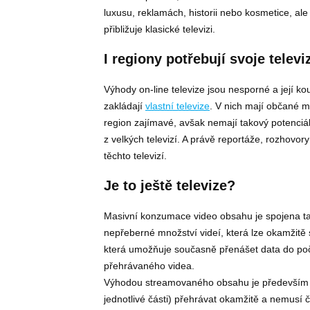
luxusu, reklamách, historii nebo kosmetice, ale 
přibližuje klasické televizi.
I regiony potřebují svoje televi
Výhody on-line televize jsou nesporné a její kou
zakládají
vlastní televize
. V nich mají občané m
region zajímavé, avšak nemají takový potenciál,
z velkých televizí. A právě reportáže, rozhovory 
těchto televizí.
Je to ještě televize?
Masivní konzumace video obsahu je spojena ta
nepřeberné množství videí, která lze okamžitě
která umožňuje současně přenášet data do počí
přehrávaného videa.
Výhodou streamovaného obsahu je především to
jednotlivé části) přehrávat okamžitě a nemusí 