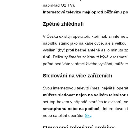
například O2 TV).
Internetové televize mají oproti běžnému p
Zpětné zhlédnutí
V Česku existují operátoři, kteří nabízí interne
nabídku stanic jako na kabelovce, ale s velko
vysílání (byť proti běžné anténě asi o minutu
dnů
. Délka
zpětného zhlédnutí
bývá v rozmezí 
pořad nedíváte v rámci živého vysílání, můžet
Sledování na více zařízeních
Svou internetovou televizi (mezi největší operáto
můžete sledovat nejen na velkém televizoru
set-top-boxem v případě starších televizorů. Ve
smartphonu nebo na počítači
. Internetovou 
nebo satelitní operátor
Sky
.
Omezené televizní archivy