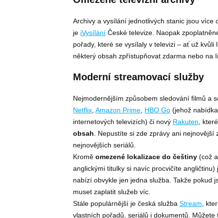
Archivy a vysílání jednotlivých stanic jsou v
je
iVysílání
České televize. Naopak zpoplatněné
pořady, které se vysílaly v televizi – ať už kvůl
některý obsah zpřístupňovat zdarma nebo na I
Moderní streamovací služby
Nejmodernějším způsobem sledování filmů a se
Netflix
,
Amazon Prime
,
HBO Go
(jehož nabídka
internetových televizích) či nový
Rakuten
, kter
obsah
. Nepustíte si zde zprávy ani nejnovější 
nejnovějších seriálů.
Kromě
omezené lokalizace do češtiny
(což a
anglickými titulky si navíc procvičíte angličtin
nabízí obvykle jen jedna služba. Takže pokud j
muset zaplatit služeb víc.
Stále populárnější je česká služba
Stream
, kte
vlastních pořadů, seriálů i dokumentů. Můžete 