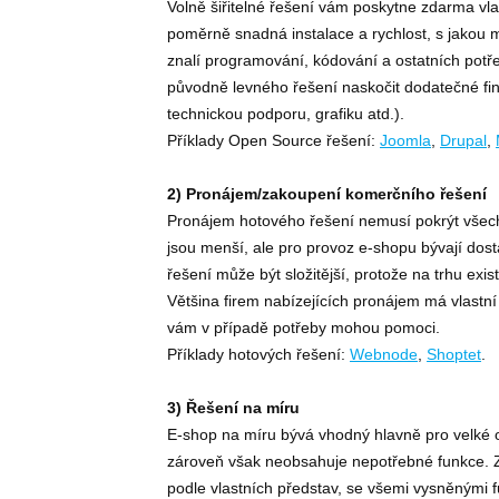
Volně šiřitelné řešení vám poskytne zdarma vl
poměrně snadná instalace a rychlost, s jakou m
znalí programování, kódování a ostatních potř
původně levného řešení naskočit dodatečné fin
technickou podporu, grafiku atd.).
Příklady Open Source řešení:
Joomla
,
Drupal
,
2) Pronájem/zakoupení komerčního řešení
Pronájem hotového řešení nemusí pokrýt všech
jsou menší, ale pro provoz e-shopu bývají dos
řešení může být složitější, protože na trhu exis
Většina firem nabízejících pronájem má vlastní 
vám v případě potřeby mohou pomoci.
Příklady hotových řešení:
Webnode
,
Shoptet
.
3) Řešení na míru
E-shop na míru bývá vhodný hlavně pro velké 
zároveň však neobsahuje nepotřebné funkce. 
podle vlastních představ, se všemi vysněnými f