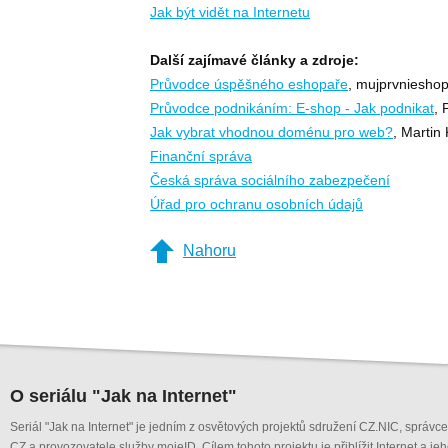
Jak být vidět na Internetu
Další zajímavé články a zdroje:
Průvodce úspěšného eshopaře
, mujprvnieshop
Průvodce podnikáním: E-shop - Jak podnikat
, 
Jak vybrat vhodnou doménu pro web?
, Martin
Finanční správa
Česká správa sociálního zabezpečení
Úřad pro ochranu osobních údajů
Nahoru
O seriálu "Jak na Internet"
Seriál "Jak na Internet" je jedním z osvětových projektů sdružení CZ.NIC, správ
CZ a provozovatele služby mojeID. Cílem tohoto projektu je přiblížit Internet a je