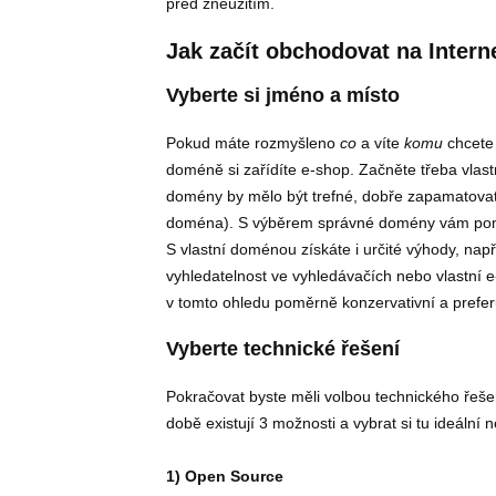
před zneužitím.
Jak začít obchodovat na Intern
Vyberte si jméno a místo
Pokud máte rozmyšleno
co
a víte
komu
chcete 
doméně si zařídíte e-shop. Začněte třeba vlas
domény by mělo být trefné, dobře zapamatova
doména). S výběrem správné domény vám po
S vlastní doménou získáte i určité výhody, nap
vyhledatelnost ve vyhledávačích nebo vlastní 
v tomto ohledu poměrně konzervativní a prefer
Vyberte technické řešení
Pokračovat byste měli volbou technického řeš
době existují 3 možnosti a vybrat si tu ideální
1) Open Source