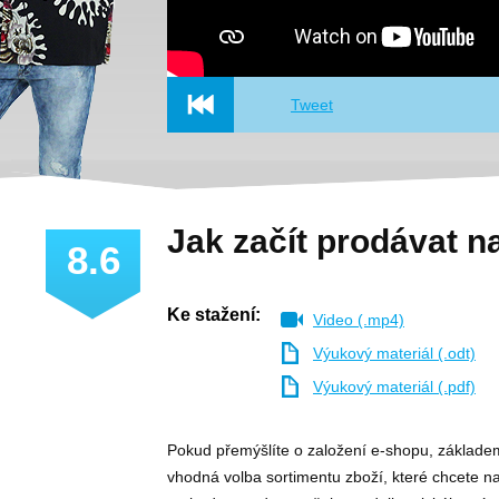
Tweet
Jak začít prodávat n
8.6
Ke stažení:
Video (.mp4)
Výukový materiál (.odt)
Výukový materiál (.pdf)
Pokud přemýšlíte o založení e-shopu, základe
vhodná volba sortimentu zboží, které chcete na