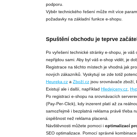
podporu.
Výběr technického řešení může mít více paramet
požadavky na základní funkce e-shopu.
Spuštění obchodu je teprve začáte
Po vyřešení technické stránky e-shopu, je váš
nepřijdou sami. Aby byl váš e-shop vidět, je d
Registrace na těchto místech je vhodná jak pro
nových zákazníků. Vyskytují se zde totiž potenc
Heureka.cz
a
Zboží.cz
jsou srovnávače zboží, 
Existují ale i další, například
Hledejceny.cz
,
Hyp
Po registraci e-shopu na srovnávacích server
(Pay-Per-Click), kdy inzerent platí až za reáln
samozřejmě i bezplatná reklama právě třeba n
úspěšnost než reklama placená.
Návštěvnosti můžete pomoci i
optimalizací p
SEO optimalizace. Pomocí správné kombinace 