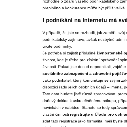
rozhodne o zdaru vašeho podnikatelského zámě
přeplněno a konkurence může být příliš veliká.
I podnikání na Internetu má svá
V případě, že jste se rozhodli, jak zaměřit svůj
podnikatelsky zajímavé, avšak nezbytné adminis
určité podmínky.
Je potřeba si zajistit příslušné
živnostenské o
živnost, kde je třeba pro získání oprávnění s
živnosti. Pokud jste dosud nepodnikali, zajděte
sociálního zabezpečení a zdravotní pojišť
Jako podnikatel, který komunikuje se svými zák
dispozici řadu jejich osobních údajů – jména, p
Tato data budete jistě různě zpracovávat, protož
daňový doklad k uskutečněnému nákupu, přípa
novinkách v nabídce. Stanete se tedy správcem
vlastní činnosti
registrujte u Úřadu pro ochr
zdát tato registrace jako formalita, měli byst