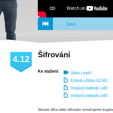
Tweet
Šifrování
4.12
Ke stažení:
Video (.mp4)
E-book z Edice CZ.NIC
Výukový materiál (.odt)
Výukový materiál (.pdf)
Slovem
šifra
nebo
šifrování
označujeme kryptogr