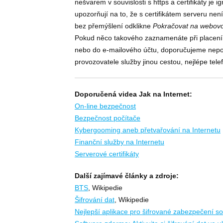
nešvarem v souvislosti s https a certifikáty je 
upozorňují na to, že s certifikátem serveru ne
bez přemýšlení odklikne
Pokračovat na webovo
Pokud něco takového zaznamenáte při placení n
nebo do e-mailového účtu, doporučujeme nepo
provozovatele služby jinou cestou, nejlépe telef
Doporučená videa Jak na Internet:
On-line bezpečnost
Bezpečnost počítače
Kybergooming aneb přetvařování na Internetu
Finanční služby na Internetu
Serverové certifikáty
Další zajímavé články a zdroje:
BTS
, Wikipedie
Šifrování dat
, Wikipedie
Nejlepší aplikace pro šifrované zabezpečení sou