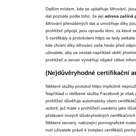
Dalším místem, kde se uplatňuje šifrování, js
dat poznáte podle toho, že její
adresa začíná 
šifrování přenášených dat a umožňuje díky použi
prohlížeč připojil, jsou opravdu těmi, za které s
S certifikáty a protokolem https se tedy setkát
kde chrání díky šifrování vaše heslo před od
uživatele, aby se nestali například obětí phish
prohlížeč a server vyměňují nějaké citlivé info
(Ne)důvěryhodné certifikační a
Některé služby protokol https implicitně nepouž
Například u oblíbené služby Facebook je však m
prohlížeč důvěřuje automaticky všem certifikátů
autorit, jež máte v prohlížeči uvedeny jako dův
přidávání nových důvěryhodných certifikačních 
Některé servery, nabízející pornografické mate
nutí uživatele právě k instalaci certifikátů poc