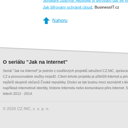
Software zdarma: Aktivujte si šifrování dat ve
Jak šifrování ochránit cloud
, BusinessIT.cz
Nahoru
O seriálu "Jak na Internet"
Seriál "Jak na Internet" je jedním z osvětových projektů sdružení CZ.NIC, správ
CZ a provozovatele služby mojeID. Cílem tohoto projektu je přiblížit Internet a je
nejširší skupině občanů České republiky. Diváci se tak budou moci seznámit s té
například internetové identity, historie Internetu nebo komunikace přes Internet. S
letech 2012 - 2014.
© 2026 CZ.NIC, z. s. p. o.