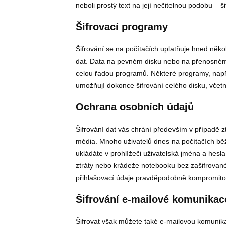
neboli prostý text na její nečitelnou podobu – ši
Šifrovací programy
Šifrování se na počítačích uplatňuje hned někol
dat. Data na pevném disku nebo na přenosném m
celou řadou programů. Některé programy, na
umožňují dokonce šifrování celého disku, vče
Ochrana osobních údajů
Šifrování dat vás chrání především v případě 
média. Mnoho uživatelů dnes na počítačích bě
ukládáte v prohlížeči uživatelská jména a hesla
ztráty nebo krádeže notebooku bez zašifrovan
přihlašovací údaje pravděpodobně kompromito
Šifrování e-mailové komunikac
Šifrovat však můžete také e-mailovou komunikac