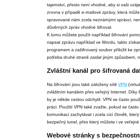
tajemství, přesto není vhodné, aby si vaši vzá
zrovna v případě e-mailové zprávy, která může
spravované nám zcela neznámými správci, není
důvěrných zpráv vhodné šifrovat.
K tomu můžete použít například šifrování pom
napsat zprávu například ve Wordu, takto získ
programem a zašifrovaný soubor přiložit ke zpr
potřeba druhé straně zaslat jiným způsobem, n
Zvláštní kanál pro šifrovaná da
Na šifrování jsou také založeny sítě
VPN
(virtu
zvláštním kanálem přes veřejný Internet. Díky ši
by je někde cestou odchytil. VPN se často použ
práci. Použití VPN také zvažte, pokud se často p
komunikaci zachytávat i zcela cizí člověk, který
bezpečný tunel, přes který můžete i ve veřejné
Webové stránky s bezpečnostní