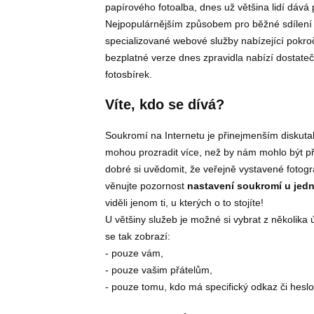
papírového fotoalba, dnes už většina lidí dává p
Nejpopulárnějším způsobem pro běžné sdílení fo
specializované webové služby nabízející pokroči
bezplatné verze dnes zpravidla nabízí dostate
fotosbírek.
Víte, kdo se dívá?
Soukromí na Internetu je přinejmenším diskutab
mohou prozradit více, než by nám mohlo být pří
dobré si uvědomit, že veřejně vystavené fotogra
věnujte pozornost
nastavení soukromí u jedno
viděli jenom ti, u kterých o to stojíte!
U většiny služeb je možné si vybrat z několika 
se tak zobrazí:
- pouze vám,
- pouze vašim přátelům,
- pouze tomu, kdo má specifický odkaz či heslo p