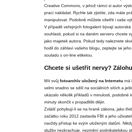
Creative Commons, v jehož rámci si autor výsl
prací nakládat. Rychle tak zjistíte, zda máte pr
manipulovat. Podobně můžete ošetřit i vaše výt
V případě veřejných fotogalerií bývají autorsk
souhlasit, pokud si na daném serveru chcete vyt
jako majetek autora. Pokud tedy naleznete sk
hodil do záhlaví vašeho blogu, zeptejte se jeho
souladu s on-line etiketou.
Chcete si ušetřit nervy? Zálohu
Mít svůj
fotoarchív uložený na Internetu
má ř
velmi snadno se sdílí na sociálních sítích a ješ
ukázalo několik příkladů v minulosti, podobné
minuty skončit v propadlišti dějin.
Zvlášť pohybují-li se na hraně zákona, jako tř
začátku roku 2012 zastavila FBI a jeho uživate
navždy přístup ke svým uloženým datům. Nikdy s
služby nezkrachuje, nezmění podnikatelskou st