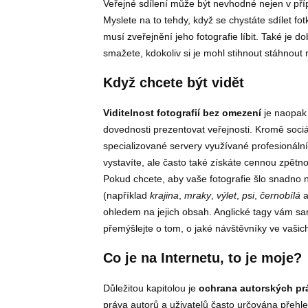
Veřejné sdílení může být nevhodné nejen v příp
Myslete na to tehdy, když se chystáte sdílet fot
musí zveřejnění jeho fotografie líbit. Také je d
smažete, kdokoliv si je mohl stihnout stáhnout n
Když chcete být vidět
Viditelnost fotografií bez omezení
je naopak 
dovednosti prezentovat veřejnosti. Kromě sociál
specializované servery využívané profesionáln
vystavíte, ale často také získáte cennou zpětn
Pokud chcete, aby vaše fotografie šlo snadno na
(například
krajina
,
mraky
,
výlet
,
psi
,
černobílá
a
ohledem na jejich obsah. Anglické tagy vám sam
přemýšlejte o tom, o jaké návštěvníky ve vašich
Co je na Internetu, to je moje?
Důležitou kapitolou je
ochrana autorských pr
práva autorů a uživatelů často určována pře