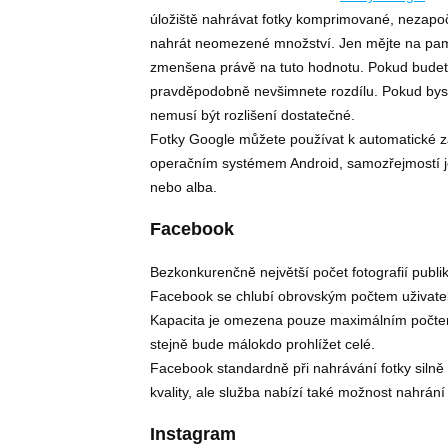
úložiště nahrávat fotky komprimované, nezapočít
nahrát neomezené množství. Jen mějte na pamět
zmenšena právě na tuto hodnotu. Pokud budete cht
pravděpodobně nevšimnete rozdílu. Pokud byste 
nemusí být rozlišení dostatečné.
Fotky Google můžete používat k automatické zá
operačním systémem Android, samozřejmostí je 
nebo alba.
Facebook
Bezkonkurenčně největší počet fotografií publiku
Facebook se chlubí obrovským počtem uživatelů
Kapacita je omezena pouze maximálním počtem
stejně bude málokdo prohlížet celé.
Facebook standardně při nahrávání fotky silně
kvality, ale služba nabízí také možnost nahrání
Instagram