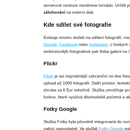
serverové centrum neodnese tornádo. Určitě p
zálohování
na externí disk.
Kde sdílet své fotografie
Existuje mnoho služeb na sdílení fotografií, me
Google
,
Facebook
nebo
Instagram
, z českých
ambicióznější fotografové pak třeba galerii na
Flickr
Flickr
je asi nejznámější zahraniční on-line fot
upload až 1000 fotografií. Další prostor, tento
zhruba za 6 Eur měsíčně. Služba umožňuje prop
funkce, které využívá dlouhodobě početná a ak
Fotky Google
Služba Fotky byla původně integrovaná do sociá
nabízí samostatně. Ve službě
Fotky Google
mát