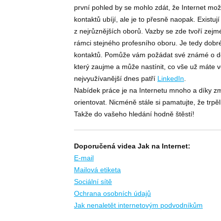
první pohled by se mohlo zdát, že Internet mož
kontaktů ubíjí, ale je to přesně naopak. Existují
z nejrůznějších oborů. Vazby se zde tvoří zejm
rámci stejného profesního oboru. Je tedy dobré 
kontaktů. Pomůže vám požádat své známé o dopor
který zaujme a může nastínit, co vše už máte 
nejvyužívanější dnes patří
LinkedIn
.
Nabídek práce je na Internetu mnoho a díky z
orientovat. Nicméně stále si pamatujte, že trpěl
Takže do vašeho hledání hodně štěstí!
Doporučená videa Jak na Internet:
E-mail
Mailová etiketa
Sociální sítě
Ochrana osobních údajů
Jak nenaletět internetovým podvodníkům