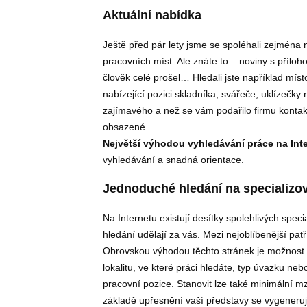
Aktuální nabídka
Ještě před pár lety jsme se spoléhali zejména 
pracovních míst. Ale znáte to – noviny s přílo
člověk celé prošel… Hledali jste například místo
nabízející pozici skladníka, svářeče, uklízečky
zajímavého a než se vám podařilo firmu kontak
obsazené.
Největší výhodou vyhledávání práce na Inte
vyhledávání a snadná orientace.
Jednoduché hledání na specializo
Na Internetu existují desítky spolehlivých spec
hledání udělají za vás. Mezi nejoblíbenější pat
Obrovskou výhodou těchto stránek je možnost fi
lokalitu, ve které práci hledáte, typ úvazku ne
pracovní pozice. Stanovit lze také minimální mz
základě upřesnění vaší představy se vygeneru