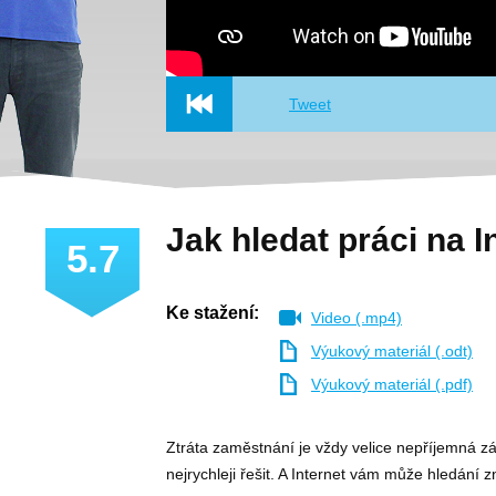
Tweet
Jak hledat práci na I
5.7
Ke stažení:
Video (.mp4)
Výukový materiál (.odt)
Výukový materiál (.pdf)
Ztráta zaměstnání je vždy velice nepříjemná zál
nejrychleji řešit. A Internet vám může hledání 