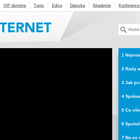
VIP doména
Turris
Edice
Datovka
Akademie
Konference
CZ
Deny listy
Penetrační testování
FRED
BIRD
Knot DNS
ycast
Ostatní
1 Nejnov
2 Rady a
3 Jak pu
4 Správa
5 Co vše
6 Společ
7 Na co 