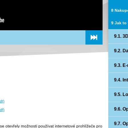
8 Nakupo
9 Jak to
9.1. 3D
9.2. D
9.3. E-
9.4. I
9.5. L
dt)
9.6. O
df)
9.7. O
se otevřely možnosti používat internetové prohlížeče pro