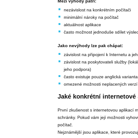
Mezi výhody patří:
nezávislost na konkrétním počítači
minimální nároky na počítač
aktuálnost aplikace
často možnost jednoduše sdílet výsled
Jako nevýhody lze pak chápat:
závislost na připojení k Internetu a jeh
závislost na poskytovateli služby (lok
jeho podpora)
často existuje pouze anglická varianta
omezené možnosti neplacených verzí
Jaké konkrétní internetové 
První zkušenost s internetovou aplikací 
schránky. Pokud vám její možnosti vyhovuj
počítač.
Nejznámější jsou aplikace, které provozu