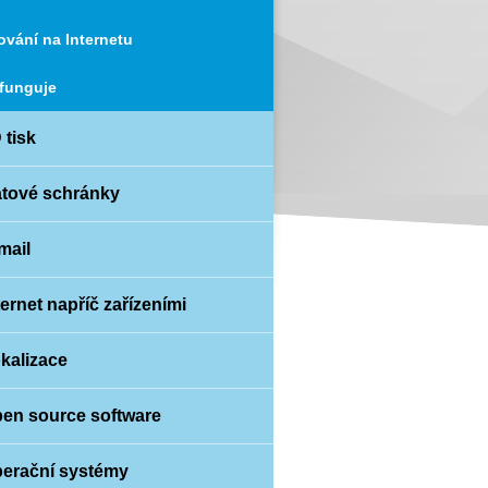
vání na Internetu
 funguje
 tisk
atové schránky
mail
nternet napříč zařízeními
okalizace
pen source software
perační systémy