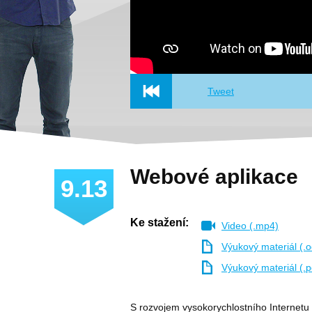
Tweet
Webové aplikace
9.13
Ke stažení:
Video (.mp4)
Výukový materiál (.o
Výukový materiál (.p
S rozvojem vysokorychlostního Internetu 