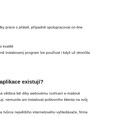
ky práce s přáteli, případně spolupracovat on-line
o kvalitě
álně instalovaný program lze používat i když už skončila
aplikace existují?
má většina lidí díky webovému rozhraní e-mailové
í, nemusíte ani instalovat poštovního klienta na svůj
je tvůrce největšího internetového vyhledávače, firma