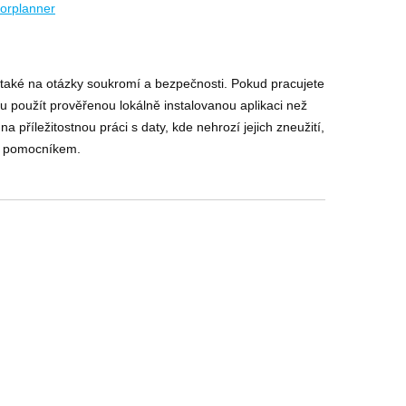
oorplanner
 také na otázky soukromí a bezpečnosti. Pokud pracujete
ntou použít prověřenou lokálně instalovanou aplikaci než
 příležitostnou práci s daty, kde nehrozí jejich zneužití,
m pomocníkem.