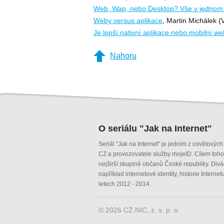
Web, Wap, nebo Desktop? Vše v jednom
Weby versus aplikace
, Martin Michálek (
Je lepší nativní aplikace nebo mobilní w
Nahoru
O seriálu "Jak na Internet"
Seriál "Jak na Internet" je jedním z osvětový
CZ a provozovatele služby mojeID. Cílem tohoto 
nejširší skupině občanů České republiky. Divá
například internetové identity, historie Intern
letech 2012 - 2014.
© 2026 CZ.NIC, z. s. p. o.