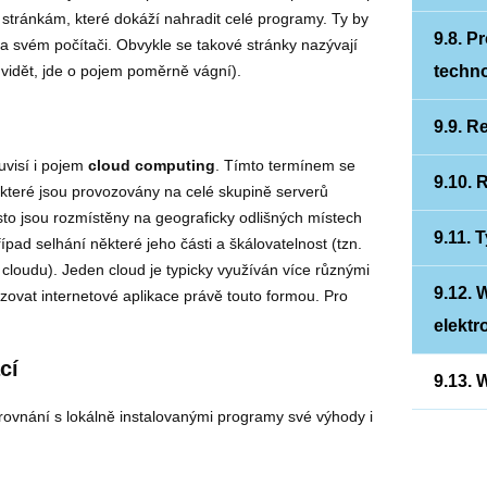
stránkám, které dokáží nahradit celé programy. Ty by
9.8. P
na svém počítači. Obvykle se takové stránky nazývají
techn
 vidět, jde o pojem poměrně vágní).
9.9. R
uvisí i pojem
cloud computing
. Tímto termínem se
9.10. 
 které jsou provozovány na celé skupině serverů
sto jsou rozmístěny na geograficky odlišných místech
9.11. 
ípad selhání některé jeho části a škálovatelnost (tzn.
cloudu). Jeden cloud je typicky využíván více různými
9.12. 
ovat internetové aplikace právě touto formou. Pro
elektr
cí
9.13. 
rovnání s lokálně instalovanými programy své výhody i