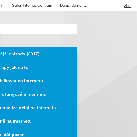
 IT
Safer Internet Centrum
Dobrá doména
více
Knot Resolver
DNSSEC
Jak na Internet
ější epizody (2017)
 tipy jak na to
blikovat na Internetu
 a fungování Internetu
chno lze dělat na Internetu
ně na Internetu
si dát pozor