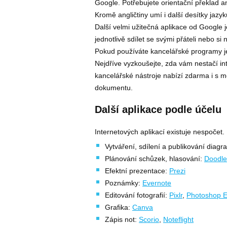
Google. Potřebujete orientační překlad a
Kromě angličtiny umí i další desítky jazyk
Další velmi užitečná aplikace od Google 
jednotlivě sdílet se svými přáteli nebo s
Pokud používáte kancelářské programy jen
Nejdříve vyzkoušejte, zda vám nestačí in
kancelářské nástroje nabízí zdarma i s m
dokumentu.
Další aplikace podle účelu
Internetových aplikací existuje nespočet.
Vytváření, sdílení a publikování diag
Plánování schůzek, hlasování:
Doodle
Efektní prezentace:
Prezi
Poznámky:
Evernote
Editování fotografií:
Pixlr
,
Photoshop E
Grafika:
Canva
Zápis not:
Scorio
,
Noteflight