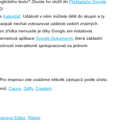
nglického textu? Zkuste ho vložit do
Překladače Google
.
ů!
je
Kalendář
. Události v něm můžete dělit do skupin a ty
i naopak nechat zobrazovat události vašich známých.
 zřídka nemusíte je díky Googlu ani instalovat.
ternetová aplikace
Google Dokumenty
, která základní
ožností interaktivně spolupracovat na jednom
 Pro inspiraci zde uvádíme několik zástupců podle účelu:
ramů:
Cacoo
,
Gliffy
,
Creately
xpress Editor
,
Ribbet