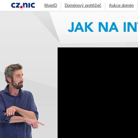
MojeID
Doménový prohlížeč
Aukce domén
Jak funguje DNS
Blog
Statistiky
CSIRT.
Zonemaster
Skener webu
ADAM
DNS An