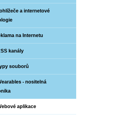
rohlížeče a internetové
ologie
eklama na Internetu
RSS kanály
Typy souborů
Wearables - nositelná
onika
Webové aplikace