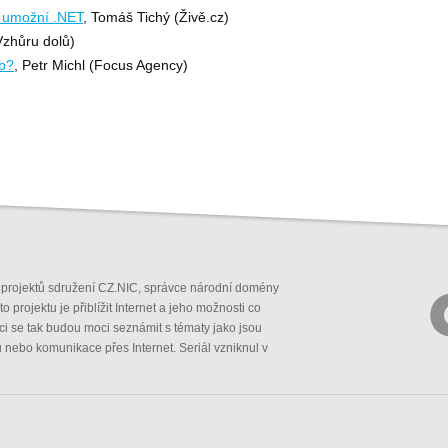
 umožní .NET
, Tomáš Tichý (Živě.cz)
Vzhůru dolů)
eb?
, Petr Michl (Focus Agency)
ch projektů sdružení CZ.NIC, správce národní domény
projektu je přiblížit Internet a jeho možnosti co
ci se tak budou moci seznámit s tématy jako jsou
etu nebo komunikace přes Internet. Seriál vzniknul v